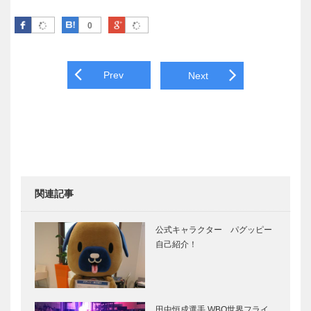
Facebook
はてなブックマーク
Google Plus
0
Post navigation
Prev
Next
関連記事
公式キャラクター パグッピー
自己紹介！
田中恒成選手 WBO世界フライ