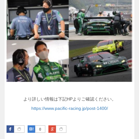
より詳しい情報は下記HPよりご確認ください。
https://www.pacific-racing.jp/post-1400/
Facebook
はてなブックマーク
Google Plus
0