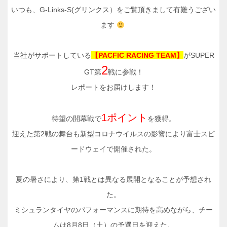
いつも、G-Links-S(グリンクス）をご覧頂きまして有難うござい
ます
当社がサポートしている
【PACFIC RACING TEAM】
がSUPER
2
GT第
戦に参戦！
レポートをお届けします！
1ポイント
待望の開幕戦で
を獲得。
迎えた第2戦の舞台も新型コロナウイルスの影響により富士スピ
ードウェイで開催された。
夏の暑さにより、第1戦とは異なる展開となることが予想され
た。
ミシュランタイヤのパフォーマンスに期待を高めながら、チー
ムは8月8日（土）の予選日を迎えた。