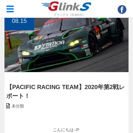
トップページ
>
未分類
>
【PACIFIC RACING TEAM】2020年第2戦レポート！
2020
グリンクス（G-link-S）
08.15
【PACIFIC RACING TEAM】2020年第2戦レ
ポート！
未分類
こんにちは:-P