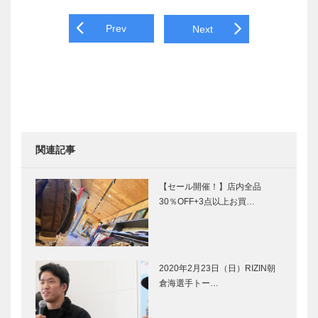
Post navigation
Prev
Next
関連記事
【セール開催！】店内全品
30％OFF+3点以上お買…
2020年2月23日（日）RIZIN朝
倉海選手トー…