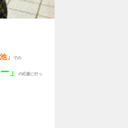
池」
での
ョー」
の応援に行っ