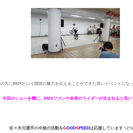
の方にBMXという競技の魅力を伝えることができた良いイベントにな
今回のショーを機に、BMXファンや未来のライダーが生まれると良い
佐々木元選手の今後の活動を
G
OOD
S
PEED
は応援していますヽ(^o