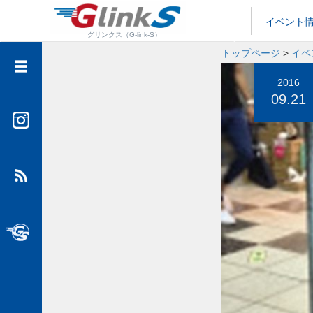
イベント
グリンクス（G-link-S）
トップページ
>
イベ
イベント情報
2016
09.21
メディア情報
フットサル情報
大人カスタム
SUVといえばグッドスピード
グッドスピード公式チャンネル”GTube”