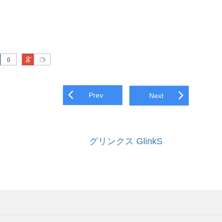
はてなブックマーク
Google Plus
0
navigation
Prev
Next
第11回
GOODSPEED
GOODSPEED
Presents FIELD …