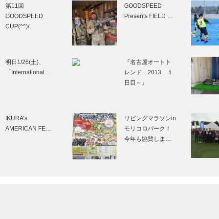
CUP(^^)/
明日1/26(土)、
『名古屋オートト
「International …
レンド 2013 １
日目～』
IKURA’s
リビングマラソンin
AMERICAN FE…
モリコロパーク！
今年も協賛しま…