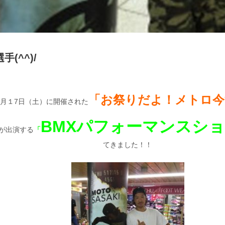
(^^)/
「お祭りだよ！メトロ今
月１7日（土）に開催された
BMXパフォーマンスシ
が出演する
「
てきました！！