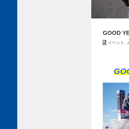
GOOD YEA
イベント
,
GOO