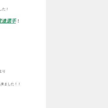
した！
渡邉選手
！
より
出来ました！！