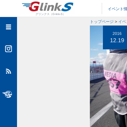
イベント
グリンクス（G-link-S）
トップページ
>
イベ
イベント情報
2016
12.19
メディア情報
フットサル情報
大人カスタム
SUVといえばグッドスピード
グッドスピード公式チャンネル”GTube”