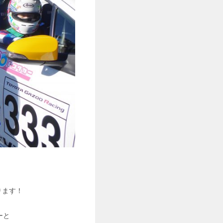
ります！
ーと