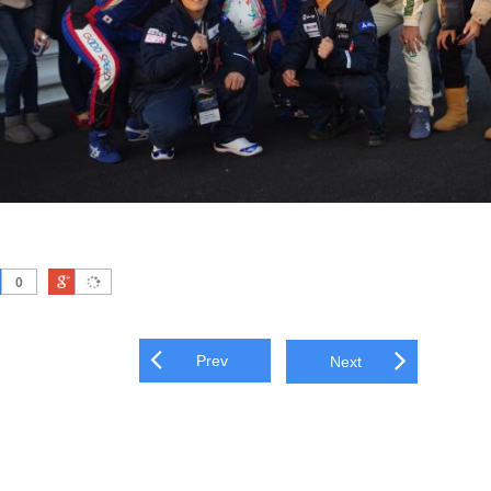
はてなブックマーク
Google Plus
0
navigation
Prev
Next