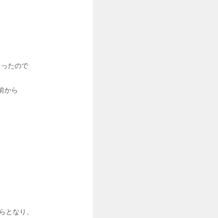
まったので
前から
からとなり、