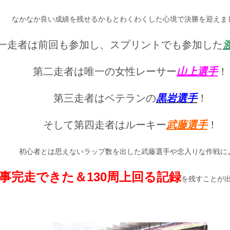
なかなか良い成績を残せるかもとわくわくした心境で決勝を迎えま
一走者は前回も参加し、スプリントでも参加した
第二走者は唯一の女性レーサー
山上選手
！
第三走者はベテランの
黒岩選手
！
そして第四走者はルーキー
武藤選手
！
初心者とは思えないラップ数を出した武藤選手や念入りな作戦に
事完走できた＆130周上回る記録
を残すことが