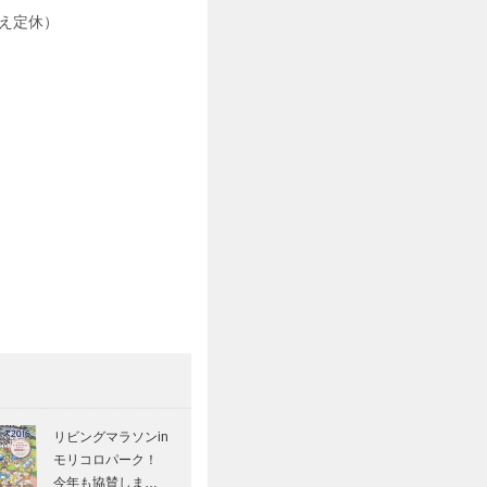
え定休）
リビングマラソンin
モリコロパーク！
今年も協賛しま…