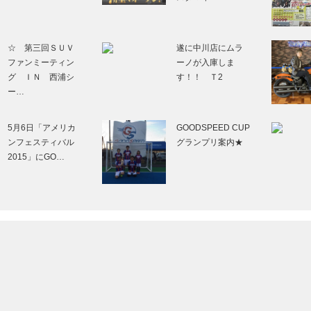
☆ 第三回ＳＵＶ
遂に中川店にムラ
ファンミーティン
ーノが入庫しま
グ ＩＮ 西浦シ
す！！ Ｔ2
ー…
5月6日「アメリカ
GOODSPEED CUP
ンフェスティバル
グランプリ案内★
2015」にGO…