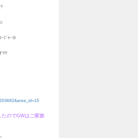
?
☆
ﾛｰｼﾞｬｰ☆
!!
=0203682&area_id=15
したのでGWはご家族