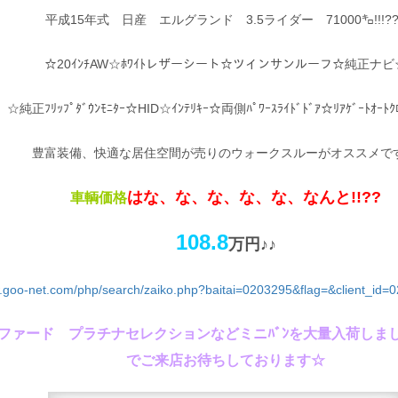
平成15年式 日産 エルグランド 3.5ライダー 71000㌔!!!??
☆20ｲﾝﾁAW☆ﾎﾜｲﾄレザーシート☆ツインサンルーフ☆純正ナビ
☆純正ﾌﾘｯﾌﾟﾀﾞｳﾝﾓﾆﾀｰ☆HID☆ｲﾝﾃﾘｷｰ☆両側ﾊﾟﾜｰｽﾗｲﾄﾞﾄﾞｱ☆ﾘｱｹﾞｰﾄｵｰﾄｸ
豊富装備、快適な居住空間が売りのウォークスルーがオススメです!!
はな、な、な、な、な、なんと!!??
車輌価格
108.8
万円♪♪
w.goo-net.com/php/search/zaiko.php?baitai=0203295&flag=&client_id
ファード プラチナセレクションなどミニﾊﾞﾝを大量入荷しま
でご来店お待ちしております☆