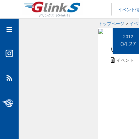
イベント
グリンクス（G-link-S）
トップページ
>
イベ
イベント情報
2012
04.27
メディア情報
いよいよ
フットサル情報
イベント
大人カスタム
SUVといえばグッドスピード
グッドスピード公式チャンネル”GTube”