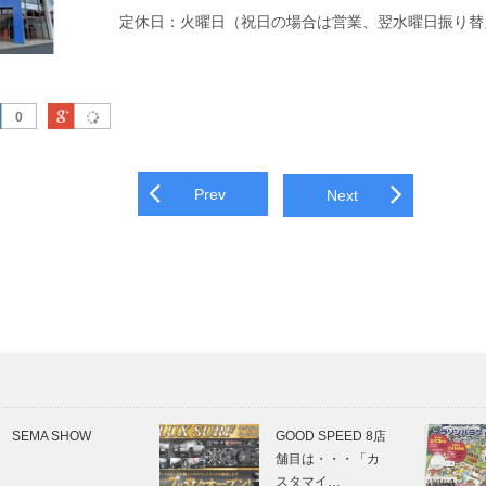
定休日：火曜日（祝日の場合は営業、翌水曜日振り替
はてなブックマーク
Google Plus
0
navigation
Prev
Next
SEMA SHOW
GOOD SPEED 8店
舗目は・・・「カ
スタマイ…