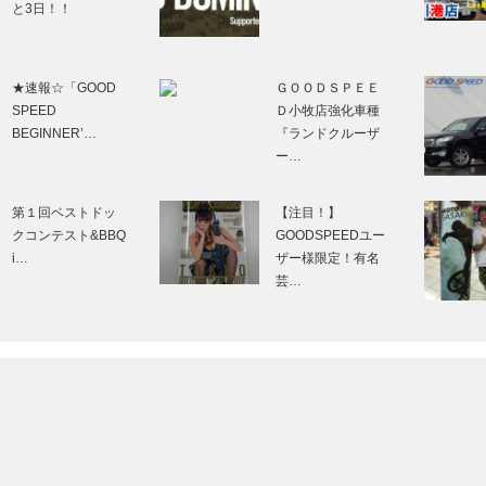
と3日！！
★速報☆「GOOD
ＧＯＯＤＳＰＥＥ
SPEED
Ｄ小牧店強化車種
BEGINNER’…
『ランドクルーザ
ー…
第１回ベストドッ
【注目！】
クコンテスト&BBQ
GOODSPEEDユー
i…
ザー様限定！有名
芸…