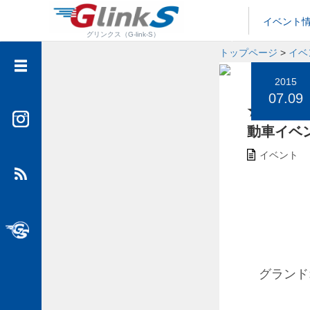
イベント
グリンクス（G-link-S）
トップページ
>
イベ
イベント情報
2015
07.09
メディア情報
★7月1
フットサル情報
動車イベ
大人カスタム
イベント
SUVといえばグッドスピード
グッドスピード公式チャンネル”GTube”
グランド