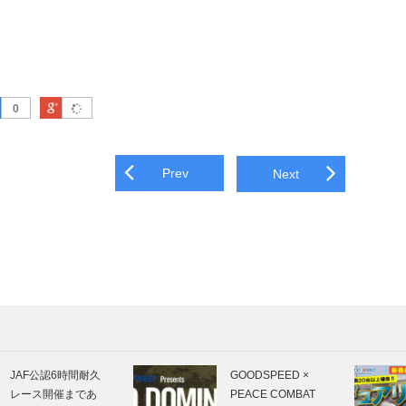
はてなブックマーク
Google Plus
0
navigation
Prev
Next
JAF公認6時間耐久
GOODSPEED ×
レース開催まであ
PEACE COMBAT