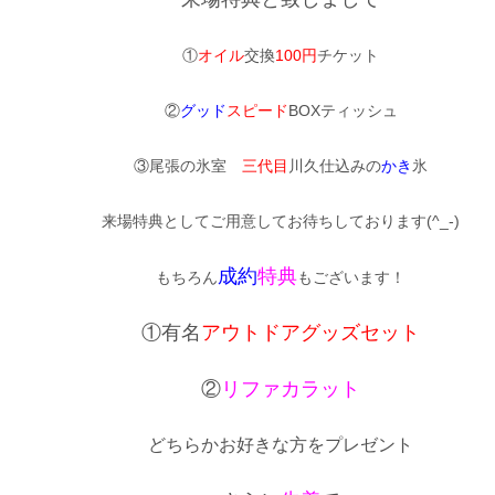
①
オイル
交換
100円
チケット
②
グッド
スピード
BOXティッシュ
③尾張の氷室
三代目
川久仕込みの
かき
氷
来場特典としてご用意してお待ちしております(^_-)
成約
特典
もちろん
もございます！
①有名
アウトドアグッズセット
②
リファカラット
どちらかお好きな方をプレゼント