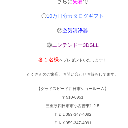
さらに
先着
で
①
10万円分カタログギフト
②
空気清浄器
③
ニンテンドー3DSLL
各１名様
へプレゼントいたします！
たくさんのご来店、お問い合わせお待ちしてます。
【グッドスピード四日市ショールーム】
〒510-0951
三重県四日市市小古曽東1-2-5
ＴＥＬ059-347-4092
ＦＡＸ059-347-4091