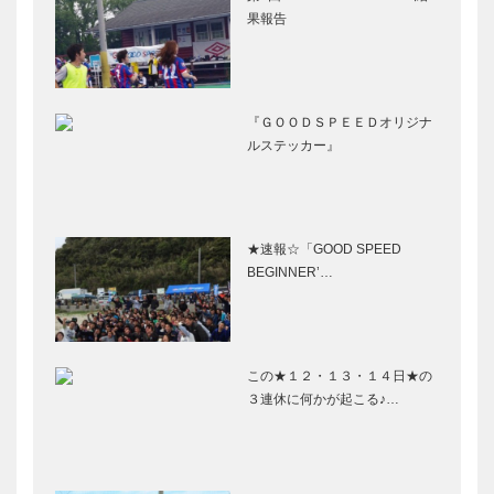
果報告
『ＧＯＯＤＳＰＥＥＤオリジナ
ルステッカー』
★速報☆「GOOD SPEED
BEGINNER’…
この★１２・１３・１４日★の
３連休に何かが起こる♪…