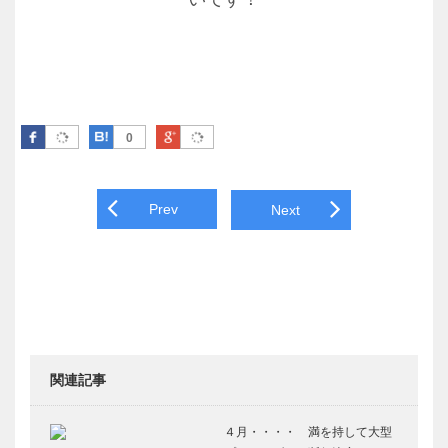
Facebook
はてなブックマーク
Google Plus
0
Post navigation
Prev
Next
関連記事
４月・・・・ 満を持して大型