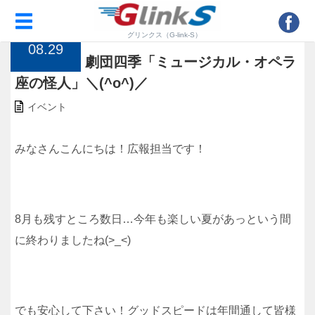
トップページ
>
イベント
>
協賛決定！劇団四季「ミュージカル・オペラ座の怪
人」＼(^o^)／
2015
グリンクス（G-link-S）
08.29
協賛決定！劇団四季「ミュージカル・オペラ
座の怪人」＼(^o^)／
イベント
みなさんこんにちは！広報担当です！
8月も残すところ数日…今年も楽しい夏があっという間
に終わりましたね(>_<)
でも安心して下さい！グッドスピードは年間通して皆様