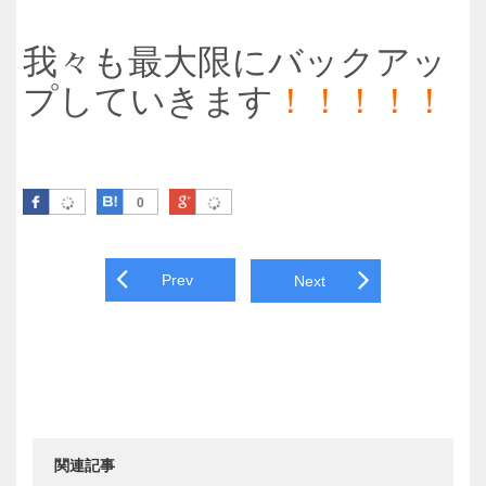
我々も最大限にバックアッ
プしていきます
！！！！！
Facebook
はてなブックマーク
Google Plus
0
Post navigation
Prev
Next
関連記事