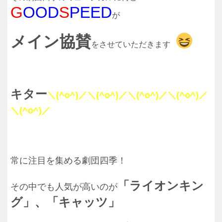
G
OOD
S
PEED
が
メイン協賛
をさせていただきます
キター
＼(^o^)／＼(^o^)／＼(^o^)／＼(^o^)／
＼(^o^)／
常に注目を集める劇団四季！
「ライオンキン
その中でも人気が高いのが
グ」、「キャッツ」