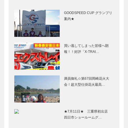
GOODSPEED CUP グランプリ
案内★
買い逃してしまった皆様へ朗
報！！好評「X-TRAI…
満員御礼☆第67回岡崎花火大
会！超大型仕掛花火最高…
★7月11日★ 三重県初出店
四日市ショールームグ…