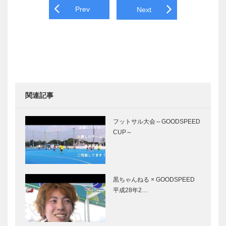
Post navigation
Prev
Next
関連記事
フットサル大会～GOODSPEED
CUP～
黒ちゃんねる × GOODSPEED
平成28年2…