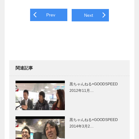
Post navigation
Prev
Next
関連記事
黒ちゃんねる×GOODSPEED
2012年11月…
黒ちゃんねる×GOODSPEED
2014年3月2…