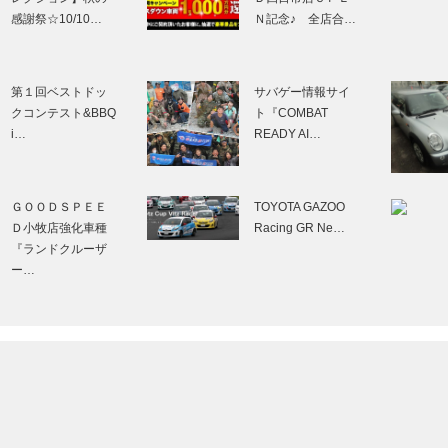
感謝祭☆10/10…
Ｎ記念♪ 全店合…
第１回ベストドッ
サバゲー情報サイ
クコンテスト&BBQ
ト『COMBAT
i…
READY AI…
ＧＯＯＤＳＰＥＥ
TOYOTA GAZOO
Ｄ小牧店強化車種
Racing GR Ne…
『ランドクルーザ
ー…