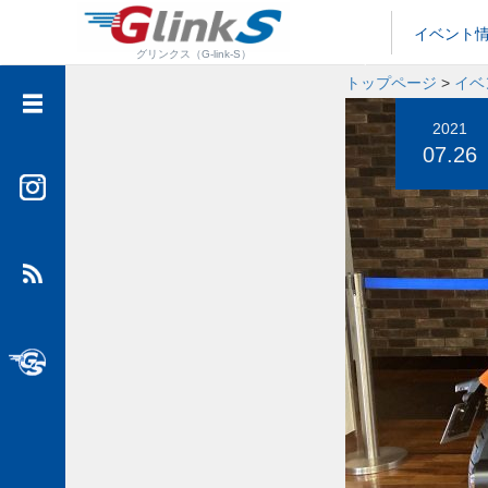
イベント
グリンクス（G-link-S）
トップページ
>
イベ
イベント情報
2021
07.26
メディア情報
フットサル情報
大人カスタム
SUVといえばグッドスピード
グッドスピード公式チャンネル”GTube”