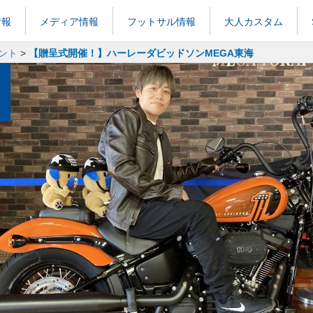
情報
メディア情報
フットサル情報
大人カスタム
ント
>
【贈呈式開催！】ハーレーダビッドソンMEGA東海