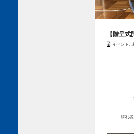
【贈呈式
イベント
,
勝利者