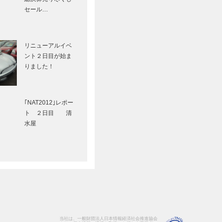
セール…
リニューアルイベ
ント２日目が始ま
りました！
｢NAT2012｣レポー
ト ２日目 清
水屋
当社は、一般財団法人日本情報経済社会推進協会