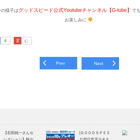
グッドスピード公式Youtubeチャンネル【G-tube】
ーの様子は
で
お楽しみに
はてなブックマーク
Google Plus
0
navigation
Prev
Next
【石田純一さんセ
[ＧＯＯＤＳＰＥＥ
レクション】秋の
Ｄ四日市店ＯＰＥ