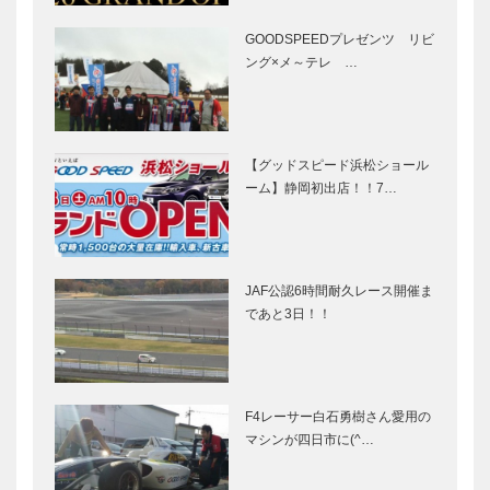
GOODSPEEDプレゼンツ リビ
ング×メ～テレ …
【グッドスピード浜松ショール
ーム】静岡初出店！！7…
JAF公認6時間耐久レース開催ま
であと3日！！
F4レーサー白石勇樹さん愛用の
マシンが四日市に(^…