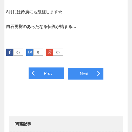
8月には鈴鹿にも凱旋します☆
白石勇樹のあらたなる伝説が始まる…
Facebook
はてなブックマーク
Google Plus
0
Post navigation
Prev
Next
関連記事