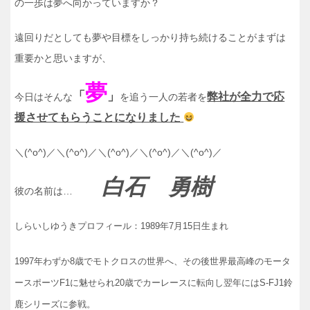
の一歩は夢へ向かっていますか？
遠回りだとしても夢や目標をしっかり持ち続けることがまずは
重要かと思いますが、
夢
「
」
弊社が全力で応
今日はそんな
を追う一人の若者を
援させてもらうことになりました
＼(^o^)／＼(^o^)／＼(^o^)／＼(^o^)／＼(^o^)／
白石 勇樹
彼の名前は…
しらいしゆうきプロフィール：1989年7月15日生まれ
1997年わずか8歳でモトクロスの世界へ、その後世界最高峰のモータ
ースポーツF1に魅せられ20歳でカーレースに転向し翌年にはS-FJ1鈴
鹿シリーズに参戦。