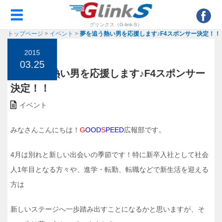
グリンクス（G-link-S）
トップページ
>
イベント
>
夢を追う熱い男を応援します♪F4スポンサー決定！！
2015
03.25
夢を追う熱い男を応援します♪F4スポンサー
決定！！
イベント
みなさんこんにちは！
G
OOD
S
P
EED
広報部です。
4月は別れと新しい出会いの季節です！特に新卒入社として社会
人1年目となる方々や、進学・転勤、転職などで新生活を迎える
方は
新しいステージへ一歩踏み出すことになるかと思いますが、そ