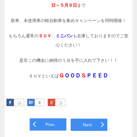
日～５月６日
まで
新車、未使用車の軽自動車を集めキャンペーンを同時開催！
もちろん通常の
ＳＵＶ
、
ミニバン
も在庫しておりますのでご安
心ください！
是非この機会に納得の１台を手に入れて下さい！！
Ｇ
ＯＯＤ
Ｓ
ＰＥＥＤ
ＳＵＶといえば
Facebook
はてなブックマーク
Google Plus
0
Post navigation
Prev
Next