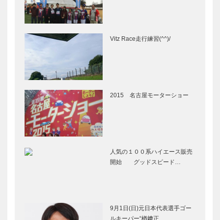
Vitz Race走行練習(^^)/
2015 名古屋モーターショー
人気の１００系ハイエース販売
開始 グッドスピード…
9月1日(日)元日本代表選手ゴー
ルキーパー“楢﨑正…