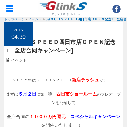
グリンクス（G-link-S）
トップページ
>
イベント
>
[ＧＯＯＤＳＰＥＥＤ四日市店ＯＰＥＮ記念♪ 全店合
同キャンペーン]
2015
04.30
[ＧＯＯＤＳＰＥＥＤ四日市店ＯＰＥＮ記念
♪ 全店合同キャンペーン]
イベント
新店ラッシュ
２０１５年はＧＯＯＤＳＰＥＥＤ
です！！
５月２日
四日市ショールーム
まずは
に第一弾！
のプレオープ
ンを記念して
全店合同の
１０００万円
還元
スペシャルキャンペーン
を開催いたします！！